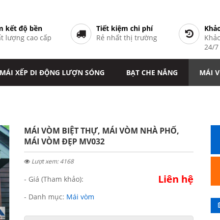
 kết độ bền
Tiết kiệm chi phí
Khảo
t lượng cao cấp
Rẻ nhất thị trường
Khảo
24/
MÁI XẾP DI ĐỘNG LƯỢN SÓNG
BẠT CHE NẮNG
MÁI 
MÁI VÒM BIỆT THỰ, MÁI VÒM NHÀ PHỐ,
MÁI VÒM ĐẸP MV032
Lượt xem: 4168
Liên hệ
- Giá (Tham khảo):
- Danh mục:
Mái vòm