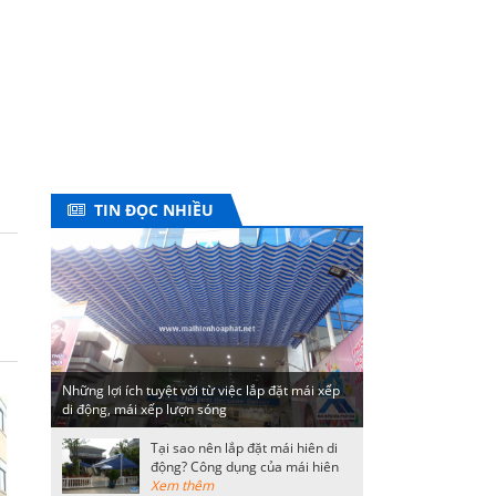
TIN ĐỌC NHIỀU
Những lợi ích tuyệt vời từ việc lắp đặt mái xếp
di động, mái xếp lượn sóng
Tại sao nên lắp đặt mái hiên di
động? Công dụng của mái hiên
di động
Xem thêm