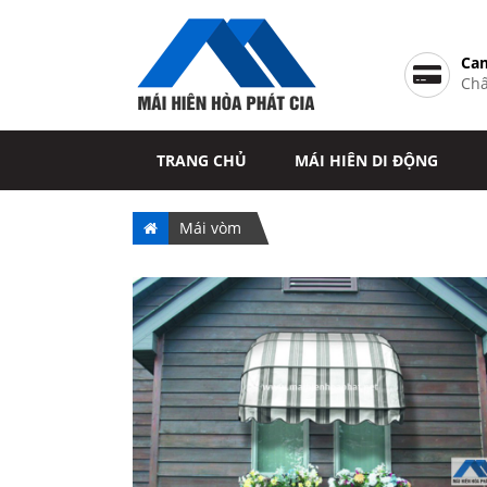
Cam
Chấ
TRANG CHỦ
MÁI HIÊN DI ĐỘNG
TIN TỨC
LIÊN HỆ
Mái vòm