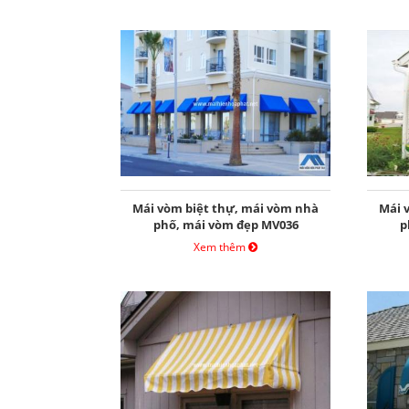
Mái vòm biệt thự, mái vòm nhà
Mái 
phố, mái vòm đẹp MV036
p
Xem thêm