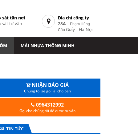
 sát tận nơi
Địa chỉ công ty
 sát tư vấn
28A -
Phạm Hùng -
7
Giấy - Hà Nội
Cầu
VÒM
MÁI NHỰA THÔNG MINH
NHẬN BÁO GIÁ
Chúng tôi sẽ gọi lại cho bạn
0964312992
Gọi cho chúng tôi để được tư vấn
TIN TỨC