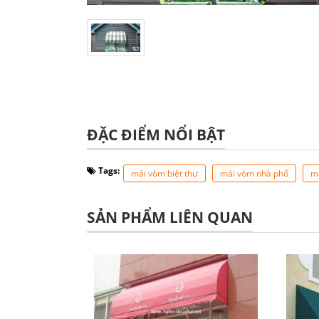
ĐẶC ĐIỂM NỔI BẬT
Tags:
mái vòm biệt thự
mái vòm nhà phố
m
SẢN PHẨM LIÊN QUAN