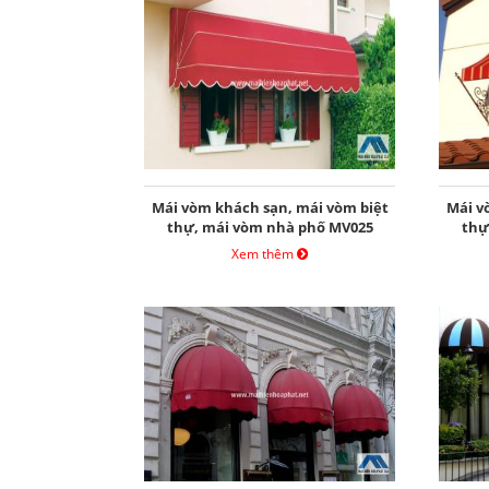
Mái vòm khách sạn, mái vòm biệt
Mái v
thự, mái vòm nhà phố MV025
thự
Xem thêm