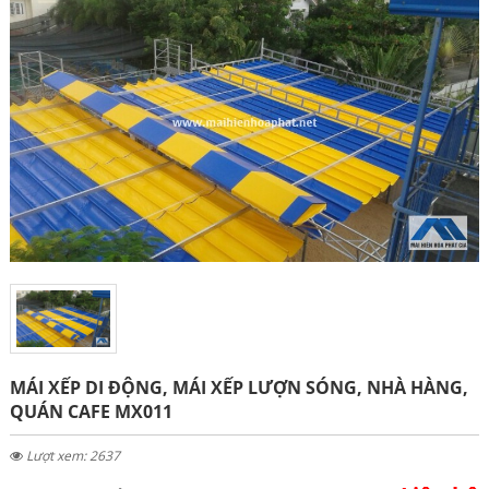
MÁI XẾP DI ĐỘNG, MÁI XẾP LƯỢN SÓNG, NHÀ HÀNG,
QUÁN CAFE MX011
Lượt xem: 2637