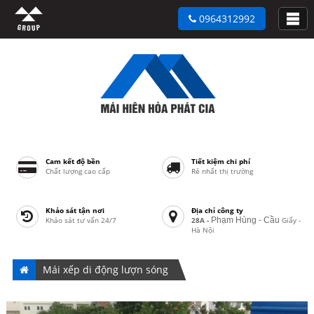
0964312992
Cam kết độ bền
Tiết kiệm chi phí
Chất lượng cao cấp
Rẻ nhất thị trường
Khảo sát tận nơi
Địa chỉ công ty
Khảo sát tư vấn 24/7
28A -
Phạm Hùng - Cầu
Giấy -
Hà Nội
Mái xếp di động lượn sóng