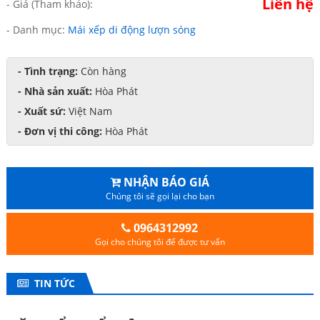
Liên hệ
- Giá (Tham khảo):
- Danh mục:
Mái xếp di động lượn sóng
- Tình trạng:
Còn hàng
- Nhà sản xuất:
Hòa Phát
- Xuất sứ:
Việt Nam
- Đơn vị thi công:
Hòa Phát
NHẬN BÁO GIÁ
Chúng tôi sẽ gọi lại cho bạn
0964312992
Gọi cho chúng tôi để được tư vấn
TIN TỨC