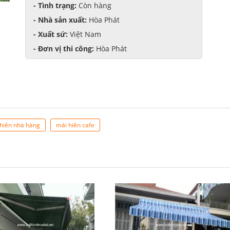
- Tình trạng:
Còn hàng
- Nhà sản xuất:
Hòa Phát
- Xuất sứ:
Việt Nam
- Đơn vị thi công:
Hòa Phát
hiên nhà hàng
mái hiên cafe