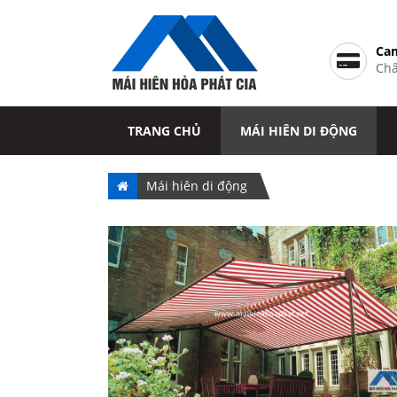
Cam
Chấ
TRANG CHỦ
MÁI HIÊN DI ĐỘNG
TIN TỨC
LIÊN HỆ
Mái hiên di động