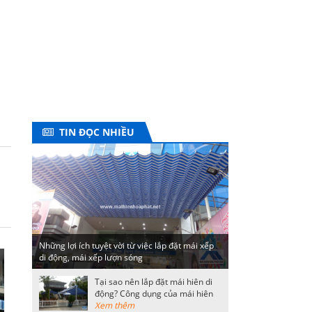
TIN ĐỌC NHIỀU
Những lợi ích tuyệt vời từ việc lắp đặt mái xếp
di động, mái xếp lượn sóng
Tại sao nên lắp đặt mái hiên di
động? Công dụng của mái hiên
di động
Xem thêm