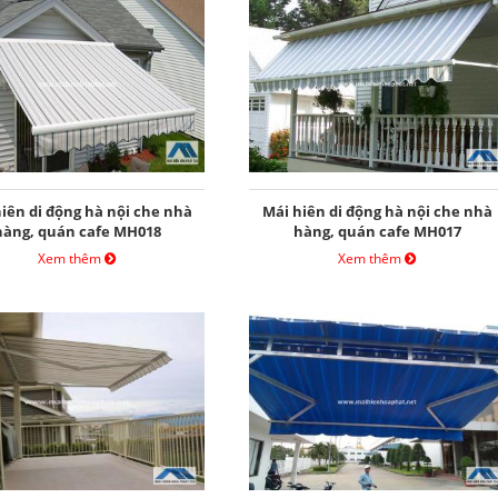
iên di động hà nội che nhà
Mái hiên di động hà nội che nhà
hàng, quán cafe MH018
hàng, quán cafe MH017
Xem thêm
Xem thêm