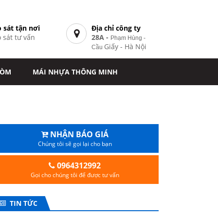
 sát tận nơi
Địa chỉ công ty
 sát tư vấn
28A -
Phạm Hùng -
7
Giấy - Hà Nội
Cầu
VÒM
MÁI NHỰA THÔNG MINH
NHẬN BÁO GIÁ
Chúng tôi sẽ gọi lại cho bạn
0964312992
Gọi cho chúng tôi để được tư vấn
TIN TỨC