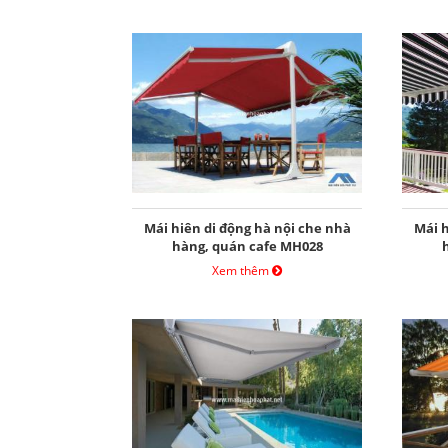
Mái hiên di động hà nội che nhà
Mái h
hàng, quán cafe MH028
Xem thêm