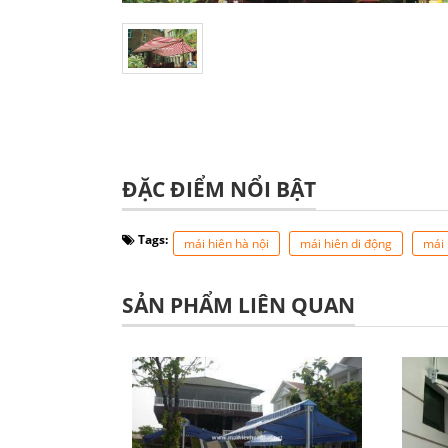
ĐẶC ĐIỂM NỔI BẬT
Tags:
mái hiên hà nội
mái hiên di động
mái 
SẢN PHẨM LIÊN QUAN