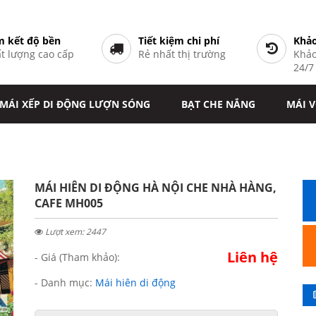
 kết độ bền
Tiết kiệm chi phí
Khảo
t lượng cao cấp
Rẻ nhất thị trường
Khảo
24/
MÁI XẾP DI ĐỘNG LƯỢN SÓNG
BẠT CHE NẮNG
MÁI 
MÁI HIÊN DI ĐỘNG HÀ NỘI CHE NHÀ HÀNG,
CAFE MH005
Lượt xem: 2447
Liên hệ
- Giá (Tham khảo):
- Danh mục:
Mái hiên di động