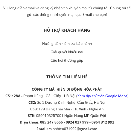
Vui lòng điền email và đăng ký nhận tin khuyến mại từ chúng tôi. Chúng tôi sẽ
gửi các thông tin khuyến mại qua Email cho bạn!
HỖ TRỢ KHÁCH HÀNG
Hướng dẫn kiểm tra bảo hành
Giải quyết khiếu nại
Câu hỏi thường gặp
THÔNG TIN LIÊN HỆ
CÔNG TY MÁI HIÊN DI ĐỘNG HÒA PHÁT
CS1: 28A -
(
Xem địa chỉ trên Google Maps
)
Phạm Hùng - Cầu Giấy - Hà Nội
CS2:
Số 1 Dương Đình Nghệ, Cầu Giấy, Hà Nội
CS3:
179 Đặng Thai Mai - TP. Vinh - Nghệ An
STK:
0590103257001‬ Ngân Hàng MP Quân Đội
Điện thoại: 085 247 8666
-
0924 027 999 - 0964 312 992
Email:
minhhieu031992@gmail.com