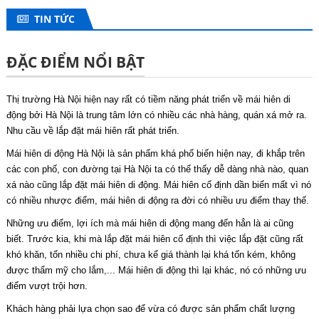
TIN TỨC
ĐẶC ĐIỂM NỔI BẬT
Thị trường Hà Nội hiện nay rất có tiềm năng phát triển về mái hiên di
động bởi Hà Nội là trung tâm lớn có nhiều các nhà hàng, quán xá mở ra.
Nhu cầu về lắp đặt mái hiên rất phát triển.
Mái hiên di động Hà Nội là sản phẩm khá phổ biến hiện nay, đi khắp trên
các con phố, con đường tại Hà Nội ta có thể thấy dễ dàng nhà nào, quan
xá nào cũng lắp đặt mái hiên di động. Mái hiên cố định dần biến mất vì nó
có nhiều nhược điểm, mái hiên di động ra đời có nhiều ưu điểm thay thế.
Những ưu điểm, lợi ích mà mái hiên di động mang đến hẳn là ai cũng
biết. Trước kia, khi mà lắp đặt mái hiên cố định thì việc lắp đặt cũng rất
khó khăn, tốn nhiều chi phí, chưa kể giá thành lại khá tốn kém, không
được thẩm mỹ cho lắm,... Mái hiên di động thì lại khác, nó có những ưu
điểm vượt trội hơn.
Khách hàng phải lựa chọn sao để vừa có được sản phẩm chất lượng