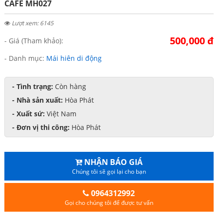
CAFE MH027
Lượt xem: 6145
500,000 đ
- Giá (Tham khảo):
- Danh mục:
Mái hiên di động
- Tình trạng:
Còn hàng
- Nhà sản xuất:
Hòa Phát
- Xuất sứ:
Việt Nam
- Đơn vị thi công:
Hòa Phát
NHẬN BÁO GIÁ
Chúng tôi sẽ gọi lại cho bạn
0964312992
Gọi cho chúng tôi để được tư vấn