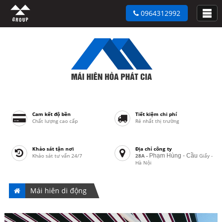
0964312992
Cam kết độ bền
Tiết kiệm chi phí
Chất lượng cao cấp
Rẻ nhất thị trường
Khảo sát tận nơi
Địa chỉ công ty
Khảo sát tư vấn 24/7
28A -
Phạm Hùng - Cầu
Giấy -
Hà Nội
Mái hiên di động