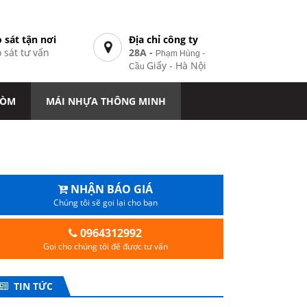
 sát tận nơi
Địa chỉ công ty
 sát tư vấn
28A -
Phạm Hùng -
7
Giấy - Hà Nội
Cầu
VÒM
MÁI NHỰA THÔNG MINH
NHẬN BÁO GIÁ
Chúng tôi sẽ gọi lại cho bạn
0964312992
Gọi cho chúng tôi để được tư vấn
TIN TỨC