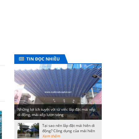
TIN ĐỌC NHIỀU
Những lợi ích tuyệt vời từ việc lắp đặt mái xếp
di động, mái xếp lượn sóng
Tại sao nên lắp đặt mái hiên di
động? Công dụng của mái hiên
di động
Xem thêm