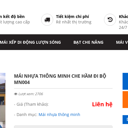
 kết độ bền
Tiết kiệm chi phí
Khảo
t lượng cao cấp
Rẻ nhất thị trường
Khảo
24/
MÁI XẾP DI ĐỘNG LƯỢN SÓNG
BẠT CHE NẮNG
MÁI 
MÁI NHỰA THÔNG MINH CHE HẦM ĐI BỘ
MN004
Lượt xem: 2706
Liên hệ
- Giá (Tham khảo):
- Danh mục:
Mái nhựa thông minh