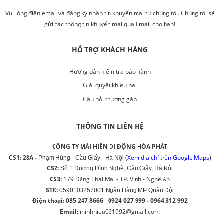
Vui lòng điền email và đăng ký nhận tin khuyến mại từ chúng tôi. Chúng tôi sẽ
gửi các thông tin khuyến mại qua Email cho bạn!
HỖ TRỢ KHÁCH HÀNG
Hướng dẫn kiểm tra bảo hành
Giải quyết khiếu nại
Câu hỏi thường gặp
THÔNG TIN LIÊN HỆ
CÔNG TY MÁI HIÊN DI ĐỘNG HÒA PHÁT
CS1: 28A -
(
Xem địa chỉ trên Google Maps
)
Phạm Hùng - Cầu Giấy - Hà Nội
CS2:
Số 1 Dương Đình Nghệ, Cầu Giấy, Hà Nội
CS3:
179 Đặng Thai Mai - TP. Vinh - Nghệ An
STK:
0590103257001‬ Ngân Hàng MP Quân Đội
Điện thoại: 085 247 8666
-
0924 027 999 - 0964 312 992
Email:
minhhieu031992@gmail.com