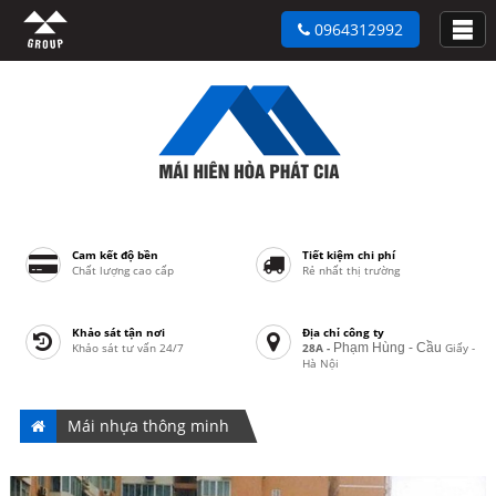
0964312992
Cam kết độ bền
Tiết kiệm chi phí
Chất lượng cao cấp
Rẻ nhất thị trường
Khảo sát tận nơi
Địa chỉ công ty
Khảo sát tư vấn 24/7
28A -
Phạm Hùng - Cầu
Giấy -
Hà Nội
Mái nhựa thông minh