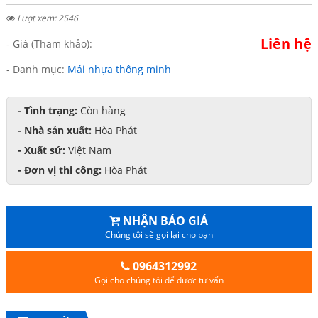
Lượt xem: 2546
Liên hệ
- Giá (Tham khảo):
- Danh mục:
Mái nhựa thông minh
- Tình trạng:
Còn hàng
- Nhà sản xuất:
Hòa Phát
- Xuất sứ:
Việt Nam
- Đơn vị thi công:
Hòa Phát
NHẬN BÁO GIÁ
Chúng tôi sẽ gọi lại cho bạn
0964312992
Gọi cho chúng tôi để được tư vấn