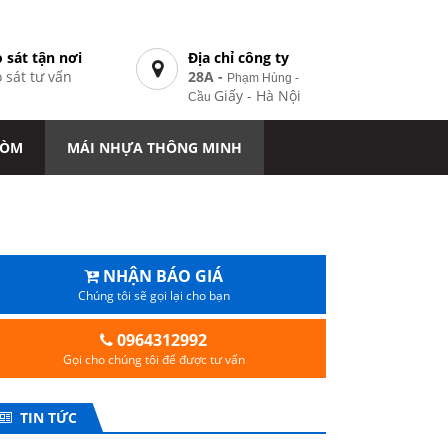
 sát tận nơi
Địa chỉ công ty
 sát tư vấn
28A -
Phạm Hùng -
7
Giấy - Hà Nội
Cầu
VÒM
MÁI NHỰA THÔNG MINH
NHẬN BÁO GIÁ
Chúng tôi sẽ gọi lại cho bạn
0964312992
Gọi cho chúng tôi để được tư vấn
TIN TỨC