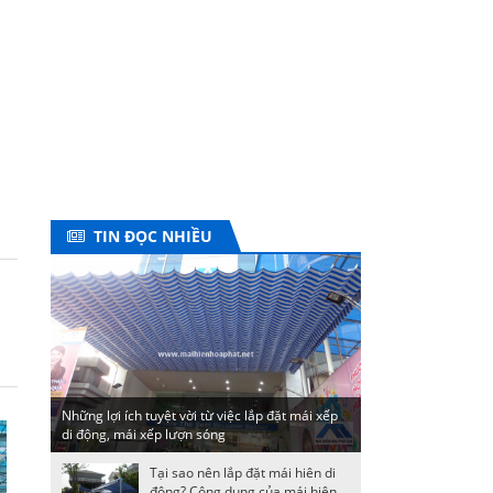
TIN ĐỌC NHIỀU
Những lợi ích tuyệt vời từ việc lắp đặt mái xếp
di động, mái xếp lượn sóng
Tại sao nên lắp đặt mái hiên di
động? Công dụng của mái hiên