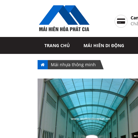
Cam
Chấ
TRANG CHỦ
MÁI HIÊN DI ĐỘNG
TIN TỨC
LIÊN HỆ
Mái nhựa thông minh