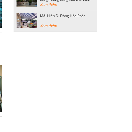
di động
Xem thêm
Mái Hiên Di Động Hòa Phát
Xem thêm