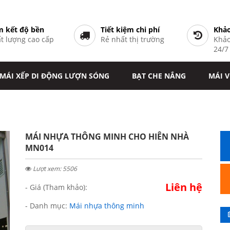
 kết độ bền
Tiết kiệm chi phí
Khảo
t lượng cao cấp
Rẻ nhất thị trường
Khảo
24/
MÁI XẾP DI ĐỘNG LƯỢN SÓNG
BẠT CHE NẮNG
MÁI 
MÁI NHỰA THÔNG MINH CHO HIÊN NHÀ
MN014
Lượt xem: 5506
Liên hệ
- Giá (Tham khảo):
- Danh mục:
Mái nhựa thông minh